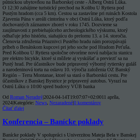
pútnickou ubytovňou na Barborskej ceste - Alberg Ostrá Lúka.
O 12:30 zahájime turistický prechod na Kolibu U Rytiera pod
Pustým hradom (cca 5 km). Cestou sa zastavíme pri ruinách Kostola
Zjavenia Pána v areáli cintorína v obci Ostrá Lúka, ktorý podľa
dochovaných záznamov zhorel v roku 1745. Dozvieme sa
zaujímavosti z prebiehajúceho archeologického výskumu, ktorý
odhaľuje jeho históriu, siahajúcu do prelomu 13. a 14. storočia.
Členovia združenia Priaznivci Pustého hradu nám porozpávajú
príbeh o Benátskom kupcovi pri jeho soche pod Hradom Peťuša.
Pred Kolibou U Rytiera spoločne otvoríme novú nabíjaciu stanicu
pre elektro bicykle, ktoré si môžete aj vyskúšať a previezť sa na
Pustý hrad. Pre účastníkov bude pripravený výborný rytiersky guláš
a narodeninová torta na oslavu 10. výročia založenia OZ Banský
Región – Terra Montanae, ktoré sa stará o Barborskú cestu. Pre
účastníkov z Banskej Bystrice je pripravený autobus. Vyrazí na
Ostrú Lúku o 10:00 spred budovy VÚB banka
Od
Roman Neradný
|
2024-04-14T19:07:07+02:00
11 apríla,
2024
|
Kategórie:
News
,
Nezaradené
|
0 komentárov
Čítať ďalej
Konferencia – Banícke poklady
Banícke poklady V spolupráci s Univerzitou Mateja Bela v Banskej