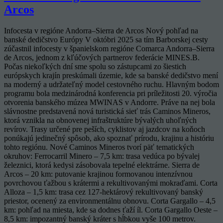
Arcos
Infocesta v regióne Andorra–Sierra de Arcos Nový pohľad na
banské dedičstvo Európy V októbri 2025 sa tím Barborskej cesty
zúčastnil infocesty v španielskom regióne Comarca Andorra–Sierra
de Arcos, jednom z kľúčových partnerov federácie MINES.B.
Počas niekoľkých dní sme spolu so zástupcami zo šiestich
európskych krajín preskúmali územie, kde sa banské dedičstvo mení
na moderný a udržateľný model cestovného ruchu. Hlavným bodom
programu bola medzinárodná konferencia pri príležitosti 20. výročia
otvorenia banského múzea MWINAS v Andorre. Práve na nej bola
slávnostne predstavená nová turistická sieť trás Caminos Mineros,
ktorá vznikla na obnovenej infraštruktúre bývalých uhoľných
revírov. Trasy určené pre peších, cyklistov aj jazdcov na koňoch
ponúkajú jedinečný spôsob, ako spoznať prírodu, krajinu a históriu
tohto regiónu. Nové Caminos Mineros tvorí päť tematických
okruhov: Ferrocarril Minero – 7,5 km: trasa vedúca po bývalej
železnici, ktorá kedysi zásobovala tepelné elektrárne. Sierra de
Arcos – 20 km: putovanie krajinou formovanou intenzívnou
povrchovou ťažbou s krátermi a rekultivovanými mokraďami. Corta
Alloza – 1,5 km: trasa cez 127-hektárový rekultivovaný banský
priestor, ocenený za environmentálnu obnovu. Corta Gargallo – 4,5
km: pohľad na miesta, kde sa dodnes ťaží íl. Corta Gargallo Oeste –
8,5 km: impozantný banský kráter s hĺbkou vyše 100 metrov.