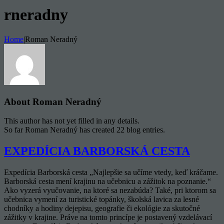
rneradny
Home
|
Roman Neradný
About
Roman Neradný
This author has not yet filled in any details.
So far Roman Neradný has created 22 blog entries.
EXPEDÍCIA BARBORSKÁ CESTA
Expedícia Barborská cesta „Najlepšie sa učíme vtedy, keď kráčame.
Barborská cesta mení krajinu na učebnicu a zážitok na poznanie.“
Ako vyzerá vyučovanie, na ktoré sa nezabúda? Také, pri ktorom sa
učebnica vymení za turistické topánky, školská lavica za lesné
chodníky a hodiny dejepisu, geografie či ekológie za skutočné
zážitky v krajine. Práve na tomto princípe je postavený vzdelávací