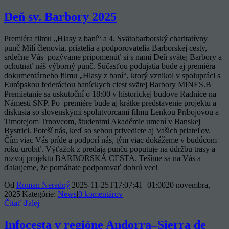
Deň sv. Barbory 2025
Premiéra filmu „Hlasy z baní“ a 4. Svätobarborský charitatívny
punč Milí členovia, priatelia a podporovatelia Barborskej cesty,
srdečne Vás pozývame pripomenúť si s nami Deň svätej Barbory a
ochutnať náš výborný punč. Súčasťou podujatia bude aj premiéra
dokumentárneho filmu „Hlasy z baní“, ktorý vznikol v spolupráci s
Európskou federáciou baníckych ciest svätej Barbory MINES.B
Premietanie sa uskutoční o 18:00 v historickej budove Radnice na
Námestí SNP. Po premiére bude aj krátke predstavenie projektu a
diskusia so slovenskými spolutvorcami filmu Lenkou Príbojovou a
Timotejom Trnovcom, študentmi Akadémie umení v Banskej
Bystrici. Poteší nás, keď so sebou privediete aj Vašich priateľov.
Čím viac Vás príde a podporí nás, tým viac dokážeme v budúcom
roku urobiť. Výťažok z predaja punču poputuje na údržbu trasy a
rozvoj projektu BARBORSKÁ CESTA. Tešíme sa na Vás a
ďakujeme, že pomáhate podporovať dobrú vec!
Od
Roman Neradný
|
2025-11-25T17:07:41+01:00
20 novembra,
2025
|
Kategórie:
News
|
0 komentárov
Čítať ďalej
Infocesta v regióne Andorra–Sierra de