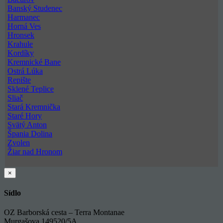
Banský Studenec
Harmanec
Horná Ves
Hronsek
Krahule
Kordíky
Kremnické Bane
Ostrá Lúka
Repište
Sklené Teplice
Sliač
Stará Kremnička
Staré Hory
Svätý Anton
Špania Dolina
Zvolen
Žiar nad Hronom
Zatvoriť
×
rýchle
zobrazenie
Sídlo
produktu
OZ Barborská cesta – Terra Montanae
Murgašova 149520/5A