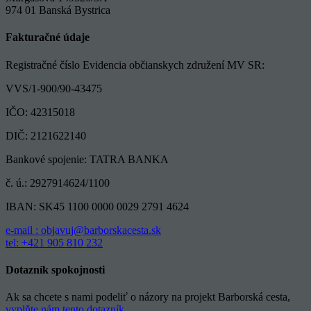
974 01 Banská Bystrica
Fakturačné údaje
Registračné číslo Evidencia občianskych združení MV SR:
VVS/1-900/90-43475
IČO: 42315018
DIČ: 2121622140
Bankové spojenie: TATRA BANKA
č. ú.: 2927914624/1100
IBAN: SK45 1100 0000 0029 2791 4624
e-mail : objavuj@barborskacesta.sk
tel: +421 905 810 232
Dotazník spokojnosti
Ak sa chcete s nami podeliť o názory na projekt Barborská cesta,
vyplňte nám tento dotazník