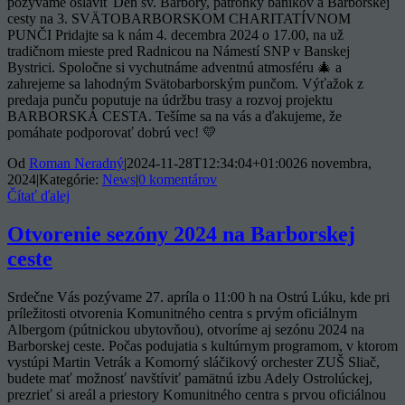
pozývame osláviť Deň sv. Barbory, patrónky baníkov a Barborskej
cesty na 3. SVÄTOBARBORSKOM CHARITATÍVNOM
PUNČI Pridajte sa k nám 4. decembra 2024 o 17.00, na už
tradičnom mieste pred Radnicou na Námestí SNP v Banskej
Bystrici. Spoločne si vychutnáme adventnú atmosféru 🎄 a
zahrejeme sa lahodným Svätobarborským punčom. Výťažok z
predaja punču poputuje na údržbu trasy a rozvoj projektu
BARBORSKÁ CESTA. Tešíme sa na vás a ďakujeme, že
pomáhate podporovať dobrú vec! 💛
Od
Roman Neradný
|
2024-11-28T12:34:04+01:00
26 novembra,
2024
|
Kategórie:
News
|
0 komentárov
Čítať ďalej
Otvorenie sezóny 2024 na Barborskej
ceste
Srdečne Vás pozývame 27. apríla o 11:00 h na Ostrú Lúku, kde pri
príležitosti otvorenia Komunitného centra s prvým oficiálnym
Albergom (pútnickou ubytovňou), otvoríme aj sezónu 2024 na
Barborskej ceste. Počas podujatia s kultúrnym programom, v ktorom
vystúpi Martin Vetrák a Komorný sláčikový orchester ZUŠ Sliač,
budete mať možnosť navštíviť pamätnú izbu Adely Ostrolúckej,
prezrieť si areál a priestory Komunitného centra s prvou oficiálnou