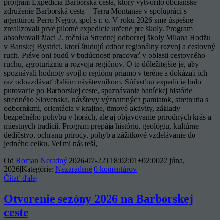
program Expedícia Barborská cesta, ktorý vytvorilo občianske
združenie Barborská cesta – Terra Montanae v spolupráci s
agentúrou Perro Negro, spol s r. o. V roku 2026 sme úspešne
zrealizovali prvé pilotné expedície určené pre školy. Program
absolvovali žiaci 2. ročníka Strednej odbornej školy Milana Hodžu
v Banskej Bystrici, ktorí študujú odbor regionálny rozvoj a cestovný
ruch. Práve oni budú v budúcnosti pracovať v oblasti cestovného
ruchu, agroturizmu a rozvoja regiónov. O to dôležitejšie je, aby
spoznávali hodnoty svojho regiónu priamo v teréne a dokázali ich
raz odovzdávať ďalším návštevníkom. Súčasťou expedície bolo
putovanie po Barborskej ceste, spoznávanie baníckej histórie
stredného Slovenska, návštevy významných pamiatok, stretnutia s
odborníkmi, orientácia v krajine, tímové aktivity, základy
bezpečného pohybu v horách, ale aj objavovanie prírodných krás a
miestnych tradícií. Program prepája históriu, geológiu, kultúrne
dedičstvo, ochranu prírody, pohyb a zážitkové vzdelávanie do
jedného celku. Veľmi nás teší,
Od
Roman Neradný
|
2026-07-22T18:02:01+02:00
22 júna,
2026
|
Kategórie:
Nezaradené
|
0 komentárov
Čítať ďalej
Otvorenie sezóny 2026 na Barborskej
ceste