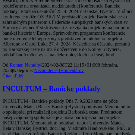
Bystrici, OOCR Stredné Slovensko a s mestom Banská Bystrica sa
podieľame na organizácii medzinárodnej konferencie Banícke
poklady, ktorá sa uskutoční 25. 4. 2024 v Banskej Bystrici. V rámci
konferencie môže OZ BR-TM predstaviť projekt Barborská cesta
zahraničným partnerom z Federácie európskych banských ciest sv.
Barbory a vymeniť si skúsenosti z rozvíjania projektov na podporu
banskej histórie v Európe. Sprievodným programom konferencie
bude otvorenie letnej sezóny s predstavením pilotneho projektu
Alberque v Ostrej Lúke 27. 4. 2024. Následne sa účastníci presunú
po Barborskej ceste na malé občerstvenie do Koliby u Rytiera,
odkiaľ budú môcť vyjsť na elektrobicykloch na Pustý hrad.
Od
Roman Neradný
|
2024-02-08T22:11:15+01:00
8 februára,
2024
|
Kategórie:
Nezaradené
|
0 komentárov
Čítať ďalej
INCULTUM – Banícke poklady
INCULTUM - Banícke poklady Dňa 7. 9.2023 sme na pôde
Univerzity Mateja Bela v Banskej Bystrici podpísané Memorandum
o spolupráci pri realizácií projektu Barborská cesta. Predmetom
našej vzájomnej spolupráce je aj naša participácia na projekte
INCULTUM. Memorandum podpísal rektor Univerzity Mateja
Bela v Banskej Bystrici, doc. Ing. Vladimíra Hiadlovského, PhD. a
za občianske združenie Banský Región – Terra Montanae, predseda