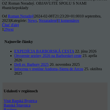
OZ Roman Neradný. OBJAVUJTE SPOLU S NAMI
#banickepoklady
Od
Roman Neradný
|
2024-02-08T21:23:20+01:00
10 septembra,
2023
|
Kategórie:
News
,
Nezaradené
|
0 komentárov
Čítať ďalej
1
2
Next
Najnovšie články
EXPEDÍCIA BARBORSKÁ CESTA
22. júna 2026
Otvorenie sezóny 2026 na Barborskej ceste
23. apríla
2026
Deň sv. Barbory 2025
20. novembra 2025
Infocesta v regióne Andorra–Sierra de Arcos
25. októbra
2025
Udalosti v regiónoch
Visit Banská Bystrica
Banská Štiavnica
Bacúrov