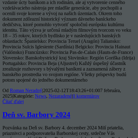
vzdanie úcty baníkom a ich rodinám, ale aj vytvorenie cenného
vzdelávacieho nástroja pre mladšie generácie, aby pochopili a
ocenili svoje korene a vývoj na našich územiach. Okrem toho
dokument zdôrazní historický význam dávneho baníckeho
dedičstva, ktoré pomohlo vytvoriť spoločnú európsku kultúrnu
identitu. Táto výzva je určená mladým filmovým tvorcom vo veku
18 – 35 rokov, ktorých bydlisko je v nasledujúcich banských
oblastiach: Španielsko: Provincia Teruel (Aragón) Taliansko:
Provincia Sulcis Iglesiente (Sardínia) Belgicko: Provincia Hainaut
(Valónsko) Francúzsko: Provincia Pas-de-Calais (Hauts-de-France)
Slovensko: Banskobystrický kraj Slovinsko: Región Goriška (Idrija)
Portugalsko: Provincia Beja (Aljustrel) Každý úspešný účastník
zrealizuje rozhovory s bývalými baníkmi a zaznamená zábery z
banského prostredia vo svojom regióne. Všetky príspevky budú
potom spojené do jedného dokumentárneho
Od
Roman Neradný
|
2025-02-12T18:43:26+01:00
7 februára,
2025
|
Kategórie:
News
,
Nezaradené
|
0 komentárov
Čítať ďalej
Deň sv. Barbory 2024
Pozvánka na Deň sv. Barbory 4. december 2024 Milí priatelia,
priaznivci a podporovatelia Barborskej cesty, srdečne Vás