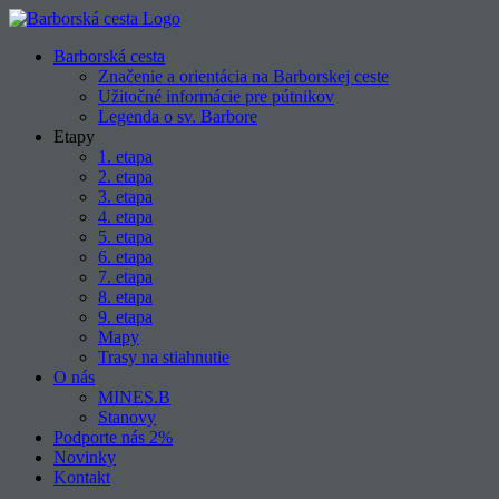
Skip
to
Barborská cesta
content
Značenie a orientácia na Barborskej ceste
Užitočné informácie pre pútnikov
Legenda o sv. Barbore
Etapy
1. etapa
2. etapa
3. etapa
4. etapa
5. etapa
6. etapa
7. etapa
8. etapa
9. etapa
Mapy
Trasy na stiahnutie
O nás
MINES.B
Stanovy
Podporte nás 2%
Novinky
Kontakt