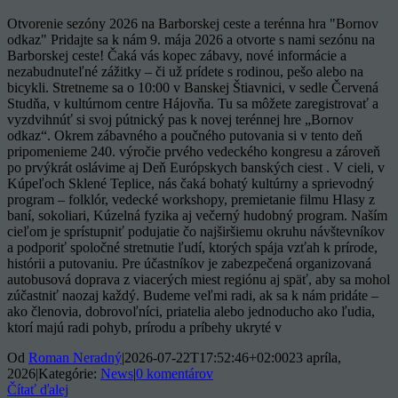
Otvorenie sezóny 2026 na Barborskej ceste a terénna hra "Bornov
odkaz" Pridajte sa k nám 9. mája 2026 a otvorte s nami sezónu na
Barborskej ceste! Čaká vás kopec zábavy, nové informácie a
nezabudnuteľné zážitky – či už prídete s rodinou, pešo alebo na
bicykli. Stretneme sa o 10:00 v Banskej Štiavnici, v sedle Červená
Studňa, v kultúrnom centre Hájovňa. Tu sa môžete zaregistrovať a
vyzdvihnúť si svoj pútnický pas k novej terénnej hre „Bornov
odkaz“. Okrem zábavného a poučného putovania si v tento deň
pripomenieme 240. výročie prvého vedeckého kongresu a zároveň
po prvýkrát oslávime aj Deň Európskych banských ciest . V cieli, v
Kúpeľoch Sklené Teplice, nás čaká bohatý kultúrny a sprievodný
program – folklór, vedecké workshopy, premietanie filmu Hlasy z
baní, sokoliari, Kúzelná fyzika aj večerný hudobný program. Naším
cieľom je sprístupniť podujatie čo najširšiemu okruhu návštevníkov
a podporiť spoločné stretnutie ľudí, ktorých spája vzťah k prírode,
histórii a putovaniu. Pre účastníkov je zabezpečená organizovaná
autobusová doprava z viacerých miest regiónu aj späť, aby sa mohol
zúčastniť naozaj každý. Budeme veľmi radi, ak sa k nám pridáte –
ako členovia, dobrovoľníci, priatelia alebo jednoducho ako ľudia,
ktorí majú radi pohyb, prírodu a príbehy ukryté v
Od
Roman Neradný
|
2026-07-22T17:52:46+02:00
23 apríla,
2026
|
Kategórie:
News
|
0 komentárov
Čítať ďalej