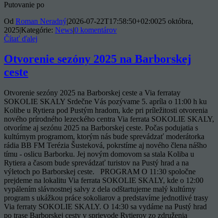
Putovanie po
Od
Roman Neradný
|
2026-07-22T17:58:50+02:00
25 októbra,
2025
|
Kategórie:
News
|
0 komentárov
Čítať ďalej
Otvorenie sezóny 2025 na Barborskej
ceste
Otvorenie sezóny 2025 na Barborskej ceste a Via ferratay
SOKOLIE SKALY Srdečne Vás pozývame 5. apríla o 11:00 h ku
Kolibe u Rytiera pod Pustým hradom, kde pri príležitosti otvorenia
nového prírodného lezeckého centra Via ferrata SOKOLIE SKALY,
otvoríme aj sezónu 2025 na Barborskej ceste. Počas podujatia s
kultúrnym programom, ktorým nás bude sprevádzať moderátorka
rádia BB FM Terézia Šusteková, pokrstíme aj nového člena nášho
tímu - oslicu Barborku. Jej novým domovom sa stala Koliba u
Rytiera a časom bude sprevádzať turistov na Pustý hrad a na
výletoch po Barborskej ceste. PROGRAM O 11:30 spoločne
prejdeme na lokalitu Via ferrata SOKOLIE SKALY, kde o 12:00
vypálením slávnostnej salvy z dela odštartujeme malý kultúrny
program s ukážkou práce sokoliarov a predstavíme jednotlivé trasy
Via ferraty SOKOLIE SKALY. O 14:30 sa vydáme na Pustý hrad
po trase Barborskej cesty v sprievode Rytierov zo združenia