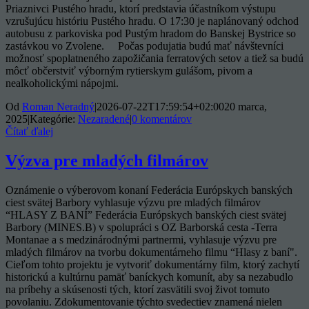
Priaznivci Pustého hradu, ktorí predstavia účastníkom výstupu
vzrušujúcu históriu Pustého hradu. O 17:30 je naplánovaný odchod
autobusu z parkoviska pod Pustým hradom do Banskej Bystrice so
zastávkou vo Zvolene. Počas podujatia budú mať návštevníci
možnosť spoplatneného zapožičania ferratových setov a tiež sa budú
môcť občerstviť výborným rytierskym gulášom, pivom a
nealkoholickými nápojmi.
Od
Roman Neradný
|
2026-07-22T17:59:54+02:00
20 marca,
2025
|
Kategórie:
Nezaradené
|
0 komentárov
Čítať ďalej
Výzva pre mladých filmárov
Oznámenie o výberovom konaní Federácia Európskych banských
ciest svätej Barbory vyhlasuje výzvu pre mladých filmárov
“HLASY Z BANÍ” Federácia Európskych banských ciest svätej
Barbory (MINES.B) v spolupráci s OZ Barborská cesta -Terra
Montanae a s medzinárodnými partnermi, vyhlasuje výzvu pre
mladých filmárov na tvorbu dokumentárneho filmu “Hlasy z baní".
Cieľom tohto projektu je vytvoriť dokumentárny film, ktorý zachytí
historickú a kultúrnu pamäť baníckych komunít, aby sa nezabudlo
na príbehy a skúsenosti tých, ktorí zasvätili svoj život tomuto
povolaniu. Zdokumentovanie týchto svedectiev znamená nielen