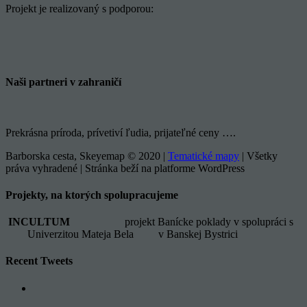
Projekt je realizovaný s podporou:
Naši partneri v zahraničí
Prekrásna príroda, prívetiví ľudia, prijateľné ceny ….
Barborska cesta, Skeyemap © 2020 |
Tematické mapy
| Všetky
práva vyhradené | Stránka beží na platforme WordPress
Facebook
YouTube
Instagram
Email
Toggle
Projekty, na ktorých spolupracujeme
Sliding
Bar
INCULTUM
projekt Banícke poklady v spolupráci s
Area
Univerzitou Mateja Bela v Banskej Bystrici
Recent Tweets