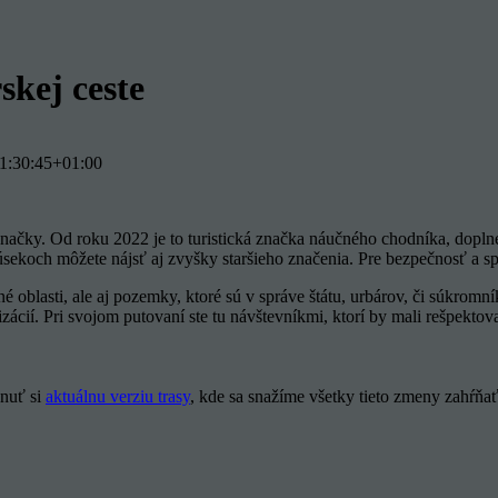
skej ceste
1:30:45+01:00
značky. Od roku 2022 je to turistická značka náučného chodníka, dopl
sekoch môžete nájsť aj zvyšky staršieho značenia. Pre bezpečnosť a sp
 oblasti, ale aj pozemky, ktoré sú v správe štátu, urbárov, či súkromn
í. Pri svojom putovaní ste tu návštevníkmi, ktorí by mali rešpektovať 
nuť si
aktuálnu verziu trasy
, kde sa snažíme všetky tieto zmeny zahŕňať