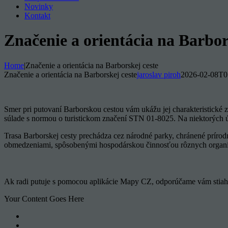
Novinky
Kontakt
Značenie a orientácia na Barbor
Home
|
Značenie a orientácia na Barborskej ceste
Značenie a orientácia na Barborskej ceste
jaroslav piroh
2026-02-08T0
Smer pri putovaní Barborskou cestou vám ukážu jej charakteristické 
súlade s normou o turistickom značení STN 01-8025. Na niektorých ú
Trasa Barborskej cesty prechádza cez národné parky, chránené prírodné
obmedzeniami, spôsobenými hospodárskou činnosťou rôznych organizáci
Ak radi putuje s pomocou aplikácie Mapy CZ, odporúčame vám stiah
Your Content Goes Here