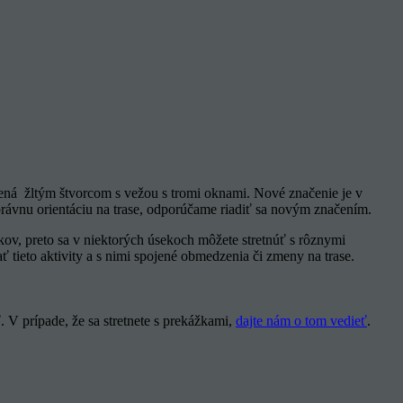
nená žltým štvorcom s vežou s tromi oknami. Nové značenie je v
rávnu orientáciu na trase, odporúčame riadiť sa novým značením.
íkov, preto sa v niektorých úsekoch môžete stretnúť s rôznymi
tieto aktivity a s nimi spojené obmedzenia či zmeny na trase.
. V prípade, že sa stretnete s prekážkami,
dajte nám o tom vedieť
.