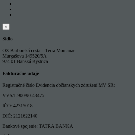
Zatvoriť
×
rýchle
zobrazenie
Sídlo
produktu
OZ Barborská cesta – Terra Montanae
Murgašova 149520/5A
974 01 Banská Bystrica
Fakturačné údaje
Registračné číslo Evidencia občianskych združení MV SR:
VVS/1-900/90-43475
IČO: 42315018
DIČ: 2121622140
Bankové spojenie: TATRA BANKA