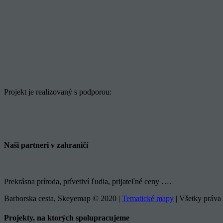
Projekt je realizovaný s podporou:
Naši partneri v zahraničí
Prekrásna príroda, prívetiví ľudia, prijateľné ceny ….
Barborska cesta, Skeyemap © 2020 |
Tematické mapy
| Všetky práva 
Facebook
YouTube
Instagram
Email
Toggle
Projekty, na ktorých spolupracujeme