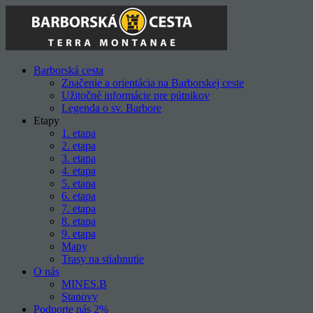
Skip
to
content
Barborská cesta
Značenie a orientácia na Barborskej ceste
Užitočné informácie pre pútnikov
Legenda o sv. Barbore
Etapy
1. etapa
2. etapa
3. etapa
4. etapa
5. etapa
6. etapa
7. etapa
8. etapa
9. etapa
Mapy
Trasy na stiahnutie
O nás
MINES.B
Stanovy
Podporte nás 2%