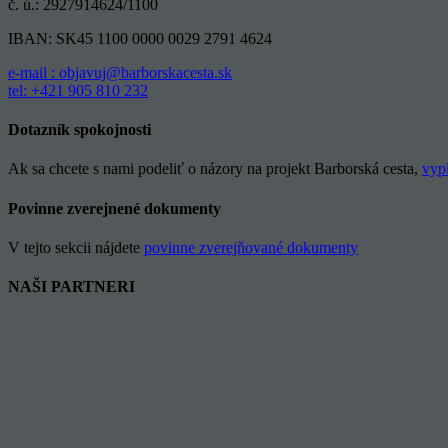
č. ú.: 2927914624/1100
IBAN: SK45 1100 0000 0029 2791 4624
e-mail : objavuj@barborskacesta.sk
tel: +421 905 810 232
Dotazník spokojnosti
Ak sa chcete s nami podeliť o názory na projekt Barborská cesta,
vyp
Povinne zverejnené dokumenty
V tejto sekcii nájdete
povinne zverejňované dokumenty
NAŠI PARTNERI